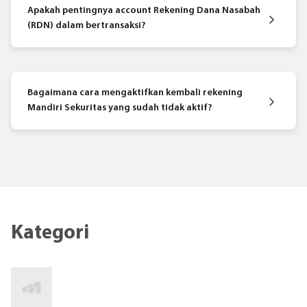
Apakah pentingnya account Rekening Dana Nasabah
(RDN) dalam bertransaksi?
Bagaimana cara mengaktifkan kembali rekening
Mandiri Sekuritas yang sudah tidak aktif?
Kategori