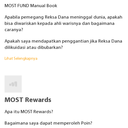
MOST FUND Manual Book
Apabila pemegang Reksa Dana meninggal dunia, apakah
bisa diwariskan kepada ahli warisnya dan bagaimana
caranya?
Apakah saya mendapatkan penggantian jika Reksa Dana
dilikuidasi atau dibubarkan?
Lihat Selengkapnya
MOST Rewards
Apa itu MOST Rewards?
Bagaimana saya dapat memperoleh Poin?