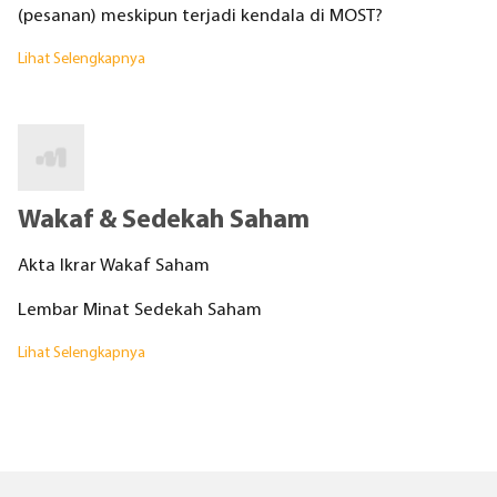
(pesanan) meskipun terjadi kendala di MOST?
Lihat Selengkapnya
Wakaf & Sedekah Saham
Akta Ikrar Wakaf Saham
Lembar Minat Sedekah Saham
Lihat Selengkapnya