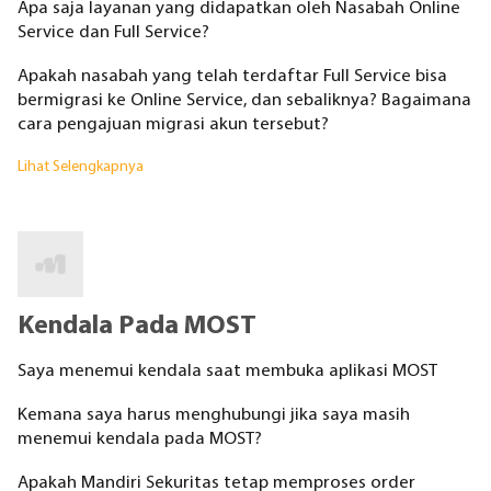
Apa saja layanan yang didapatkan oleh Nasabah Online
Service dan Full Service?
Apakah nasabah yang telah terdaftar Full Service bisa
bermigrasi ke Online Service, dan sebaliknya? Bagaimana
cara pengajuan migrasi akun tersebut?
Lihat Selengkapnya
Kendala Pada MOST
Saya menemui kendala saat membuka aplikasi MOST
Kemana saya harus menghubungi jika saya masih
menemui kendala pada MOST?
Apakah Mandiri Sekuritas tetap memproses order