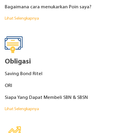
Bagaimana cara menukarkan Poin saya?
Lihat Selengkapnya
Obligasi
Saving Bond Ritel
ORI
Siapa Yang Dapat Membeli SBN & SBSN
Lihat Selengkapnya