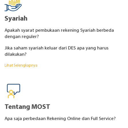
Syariah
Apakah syarat pembukaan rekening Syariah berbeda
dengan reguler?
Jika saham syariah keluar dari DES apa yang harus
dilakukan?
Lihat Selengkapnya
Tentang MOST
Apa saja perbedaan Rekening Online dan Full Service?