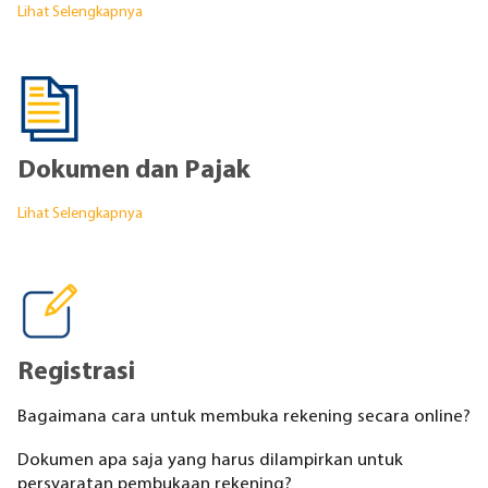
Lihat Selengkapnya
Dokumen dan Pajak
Lihat Selengkapnya
Registrasi
Bagaimana cara untuk membuka rekening secara online?
Dokumen apa saja yang harus dilampirkan untuk
persyaratan pembukaan rekening?