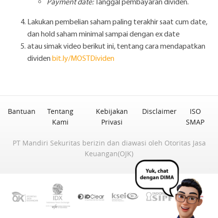
Payment date:
Tanggal pembayaran dividen.
Lakukan pembelian saham paling terakhir saat cum date,
dan hold saham minimal sampai dengan ex date
atau simak video berikut ini, tentang cara mendapatkan
dividen
bit.ly/MOSTDividen
Bantuan
Tentang
Kebijakan
Disclaimer
ISO
Kami
Privasi
SMAP
PT Mandiri Sekuritas berizin dan diawasi oleh Otoritas Jasa
Keuangan(OJK)