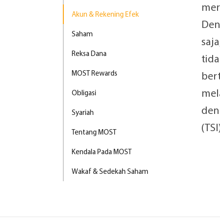
mer
Akun & Rekening Efek
Den
Saham
saj
Reksa Dana
tid
MOST Rewards
ber
mel
Obligasi
den
Syariah
(TSI
Tentang MOST
Kendala Pada MOST
Wakaf & Sedekah Saham