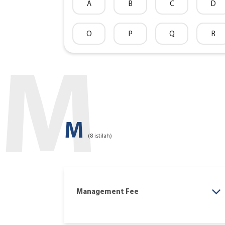
A
B
C
D
O
P
Q
R
M
M
(8 istilah)
Management Fee