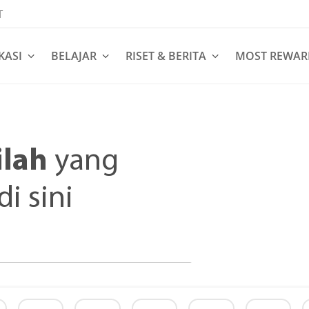
T
KASI
BELAJAR
RISET & BERITA
MOST REWAR
ilah
yang
i sini