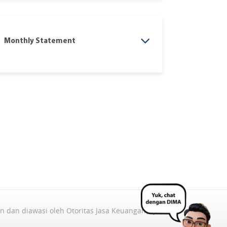
Monthly Statement
in dan diawasi oleh Otoritas Jasa Keuangan(OJK)