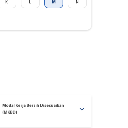
M
K
L
N
Modal Kerja Bersih Disesuaikan
(MKBD)