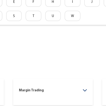
E
F
H
I
J
S
T
U
W
Margin Trading