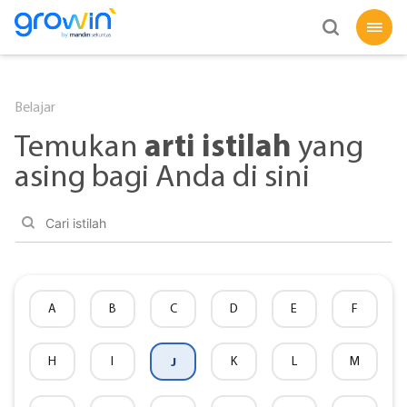
Belajar
arti istilah
Temukan
yang
asing bagi Anda di sini
A
B
C
D
E
F
H
I
J
K
L
M