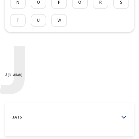
N
O
P
Q
R
S
T
U
W
J
J
(3 istilah)
JATS