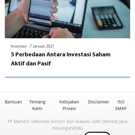
Investasi -
7 Januari 2021
5 Perbedaan Antara Investasi Saham
Aktif dan Pasif
Bantuan
Tentang
Kebijakan
Disclaimer
ISO
Kami
Privasi
SMAP
PT Mandiri Sekuritas berizin dan diawasi oleh Otoritas Jasa
Keuangan(OJK)