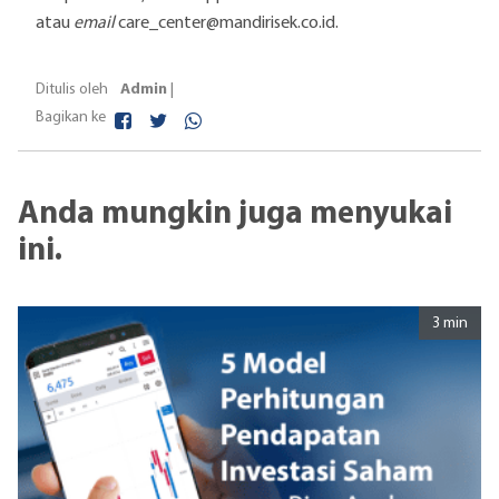
atau
email
care_center@mandirisek.co.id.
Admin
Ditulis oleh
|
Bagikan ke
Anda mungkin juga menyukai
ini.
3 min