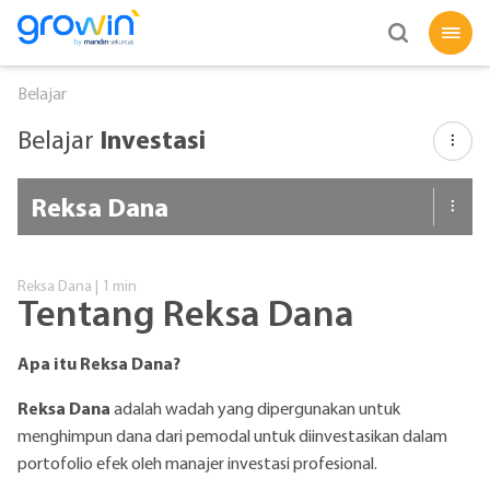
Belajar
Investasi
Belajar
Mulai Investasi
Reksa Dana
Saham
Reksa Dana | 1 min
Reksa Dana | 1 min
Tentang Reksa Dana
Reksa Dana
Tentang Reksa Dana
Syariah
Apa itu Reksa Dana?
Reksa Dana | 1 min
Keuntungan dan Risiko Reksa Dana
Obligasi
Reksa Dana
adalah wadah yang dipergunakan untuk
menghimpun dana dari pemodal untuk diinvestasikan dalam
Marjin
portofolio efek oleh manajer investasi profesional.
Reksa Dana | 1 min