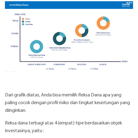
Mekanisme Transaksi Reksa Dana
MULAI INVESTASI
Reksa Dana | 1 min
CARA DAFTAR
Mulai Investasi Reksa Dana Anda bersama
MOST!
Dari grafik diatas, Anda bisa memilih Reksa Dana apa yang
paling cocok dengan profil risiko dan tingkat keuntungan yang
diinginkan.
Reksa dana terbagi atas 4 (empat) tipe berdasarkan objek
investasinya, yaitu :