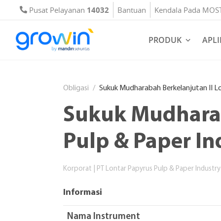
Pusat Pelayanan
14032
Bantuan
Kendala Pada MOS
PRODUK
APLI
Obligasi
Sukuk Mudharabah Berkelanjutan II Lo
Sukuk Mudharab
Pulp & Paper In
Korporat
|
PT Lontar Papyrus Pulp & Paper Industry
Informasi
Nama Instrument