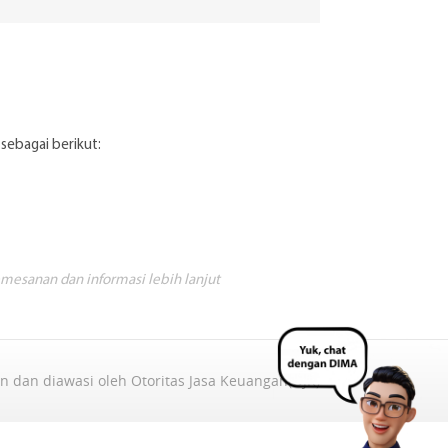
sebagai berikut:
mesanan dan informasi lebih lanjut
in dan diawasi oleh Otoritas Jasa Keuangan(OJK)