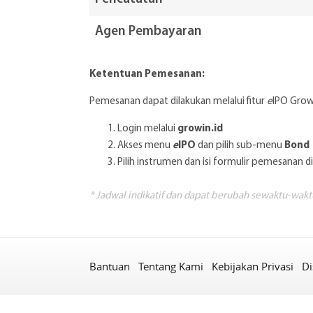
Agen Pembayaran
Ketentuan Pemesanan:
Pemesanan dapat dilakukan melalui fitur
e
IPO Grow
growin.id
Login melalui
e
IPO
Bond
Akses menu
dan pilih sub-menu
Pilih instrumen dan isi formulir pemesanan di
* Jadwal indikatif dan dapat berubah sewaktu-wakt
Bantuan
Tentang Kami
Kebijakan Privasi
Di