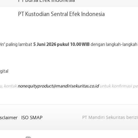
PT Kustodian Sentral Efek Indonesia
5 Juni 2026 pukul 10.00 WIB
in' paling lambat
dengan langkah-langkah 
gital
u, kontak
nonequityproduct@mandirisekuritas.co.id
untuk konfirmasi pe
sclaimer
ISO SMAP
PT Mandiri Sekuritas beriz