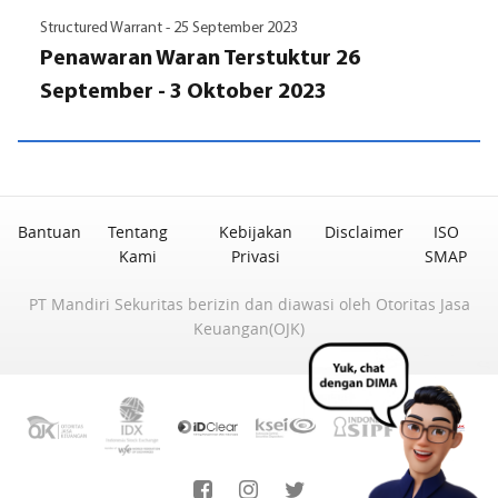
Structured Warrant -
25 September 2023
Penawaran Waran Terstuktur 26
September - 3 Oktober 2023
Bantuan
Tentang
Kebijakan
Disclaimer
ISO
Kami
Privasi
SMAP
PT Mandiri Sekuritas berizin dan diawasi oleh Otoritas Jasa
Keuangan(OJK)