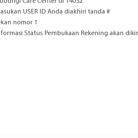
Hubungi Care Center di 14032
Masukan USER ID Anda diakhiri tanda #
Tekan nomor 1
Informasi Status Pembukaan Rekening akan diki