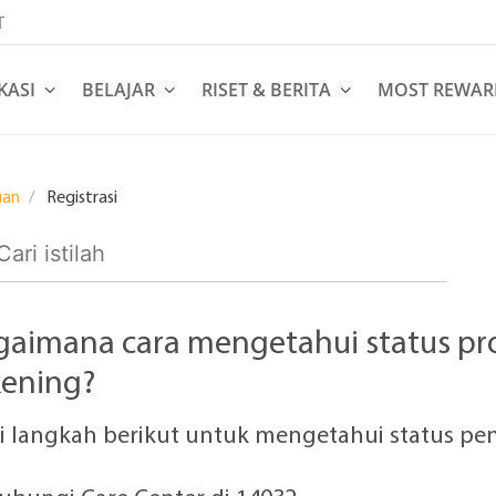
T
KASI
BELAJAR
RISET & BERITA
MOST REWAR
uan
Registrasi
gaimana cara mengetahui status p
kening?
ti langkah berikut untuk mengetahui status p