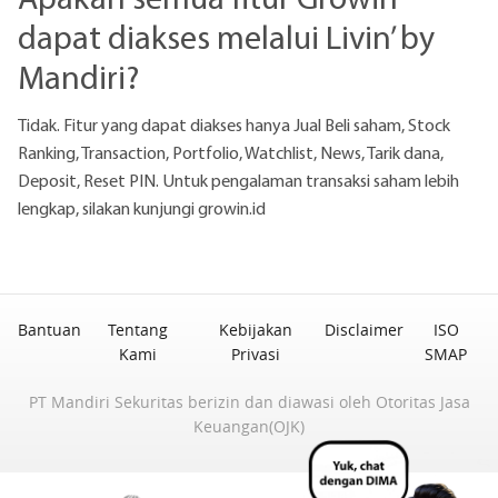
dapat diakses melalui Livin’ by
Mandiri?
Tidak. Fitur yang dapat diakses hanya Jual Beli saham, Stock
Ranking, Transaction, Portfolio, Watchlist, News, Tarik dana,
Deposit, Reset PIN. Untuk pengalaman transaksi saham lebih
lengkap, silakan kunjungi growin.id
Bantuan
Tentang
Kebijakan
Disclaimer
ISO
Kami
Privasi
SMAP
PT Mandiri Sekuritas berizin dan diawasi oleh Otoritas Jasa
Keuangan(OJK)