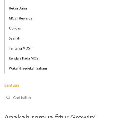
Reksa Dana
MOST Rewards
Obligasi
Syariah
Tentang MOST
Kendala Pada MOST
Wakaf & Sedekah Saham
Bantuan
Apakah semua fitur Growin’