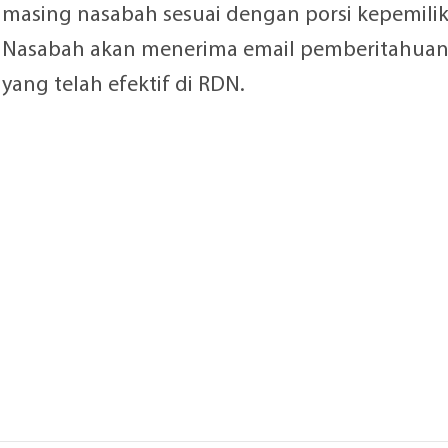
masing nasabah sesuai dengan porsi kepemili
Nasabah akan menerima email pemberitahuan 
yang telah efektif di RDN.