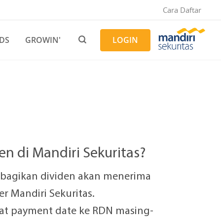
Cara Daftar
DS
GROWIN'
LOGIN
 di Mandiri Sekuritas?
bagikan dividen akan menerima
r Mandiri Sekuritas.
aat payment date ke RDN masing-