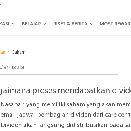
T
KASI
BELAJAR
RISET & BERITA
MOST REWAR
uan
Saham
gaimana proses mendapatkan dividen
Nasabah yang memiliki saham yang akan mem
email jadwal pembagian dividen dari care cente
Dividen akan langsung didistribusikan pada s